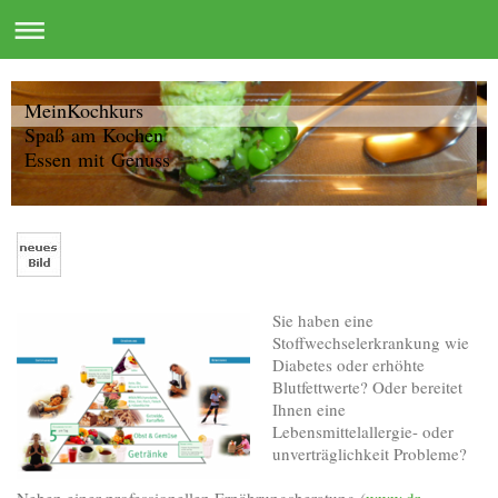
MeinKochkurs
Spaß am Kochen
Essen mit Genuss
Sie haben eine
Stoffwechselerkrankung wie
Diabetes oder erhöhte
Blutfettwerte? Oder bereitet
Ihnen eine
Lebensmittelallergie- oder
unverträglichkeit Probleme?
Neben einer professionellen Ernährungsberatung (
www.dr-