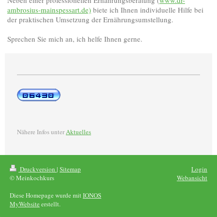
ambrosius-mainspessart.de)
biete ich Ihnen individuelle Hilfe bei
der praktischen Umsetzung der Ernährungsumstellung.
Sprechen Sie mich an, ich helfe Ihnen gerne.
Nähere Infos unter
Aktuelles
Druckversion
|
Sitemap
Login
© Meinkochkurs
Webansicht
Diese Homepage wurde mit
IONOS
MyWebsite
erstellt.