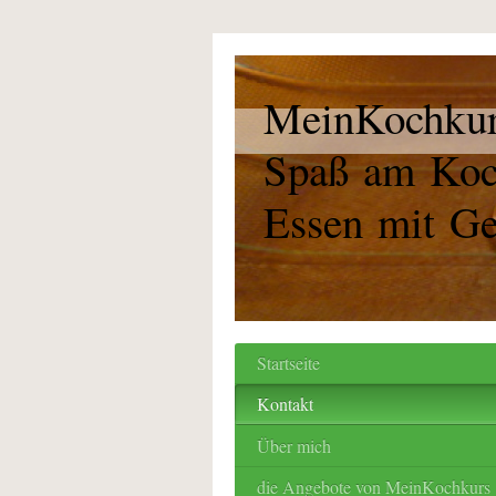
MeinKochku
Spaß am Koc
Essen mit G
Startseite
Kontakt
Über mich
die Angebote von MeinKochkurs