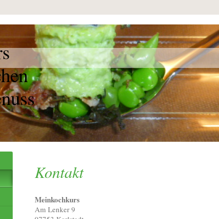
rs
hen
enuss
Kontakt
Meinkochkurs
Am Lenker 9